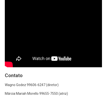
Contato
Wagno Godez 99606-6247 (diretor)
Márcia Mariah Morello 99655-7550 (atriz)