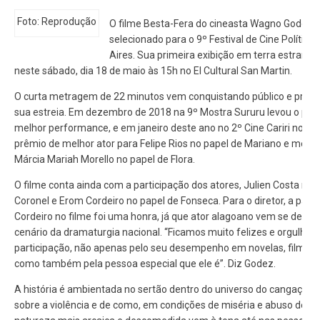
Foto: Reprodução
O filme Besta-Fera do cineasta Wagno Godez 
selecionado para o 9º Festival de Cine Polític
Aires. Sua primeira exibição em terra estrange
neste sábado, dia 18 de maio às 15h no El Cultural San Martin.
O curta metragem de 22 minutos vem conquistando público e prêm
sua estreia. Em dezembro de 2018 na 9º Mostra Sururu levou o prê
melhor performance, e em janeiro deste ano no 2º Cine Cariri no Ce
prêmio de melhor ator para Felipe Rios no papel de Mariano e melhor
Márcia Mariah Morello no papel de Flora.
O filme conta ainda com a participação dos atores, Julien Costa no 
Coronel e Erom Cordeiro no papel de Fonseca. Para o diretor, a part
Cordeiro no filme foi uma honra, já que ator alagoano vem se dest
cenário da dramaturgia nacional. “Ficamos muito felizes e orgulho
participação, não apenas pelo seu desempenho em novelas, filmes e
como também pela pessoa especial que ele é”. Diz Godez.
A história é ambientada no sertão dentro do universo do cangaço. El
sobre a violência e de como, em condições de miséria e abuso de p