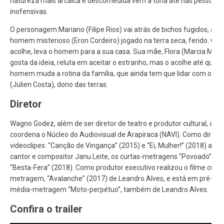
natureza mais arcaica e descomedida vem à tona até nas pessoas 
inofensivas.
O personagem Mariano (Filipe Rios) vai atrás de bichos fugidos, ac
homem misterioso (Eron Cordeiro) jogado na terra seca, ferido. O m
acolhe, leva o homem para a sua casa. Sua mãe, Flora (Marcia Maria
gosta da ideia, reluta em aceitar o estranho, mas o acolhe até que 
homem muda a rotina da família, que ainda tem que lidar com o Co
(Julien Costa), dono das terras.
Diretor
Wagno Godez, além de ser diretor de teatro e produtor cultural, at
coordena o Núcleo do Audiovisual de Arapiraca (NAVI). Como diretor
videoclipes: “Canção de Vingança” (2015) e “Ei, Mulher!” (2018) amb
cantor e compositor Janu Leite, os curtas-metragens “Povoado” (20
“Besta-Fera” (2018). Como produtor executivo realizou o filme curta
metragem, “Avalanche” (2017) de Leandro Alves, e está em pré-pr
média-metragem “Moto-perpétuo”, também de Leandro Alves.
Confira o trailer