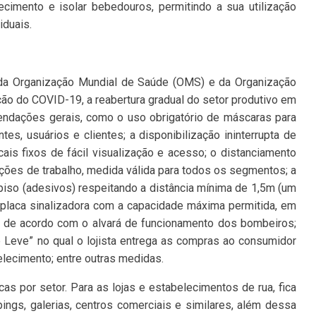
ecimento e isolar bebedouros, permitindo a sua utilização
iduais.
da Organização Mundial de Saúde (OMS) e da Organização
nção do COVID-19, a reabertura gradual do setor produtivo em
ndações gerais, como o uso obrigatório de máscaras para
tes, usuários e clientes; a disponibilização ininterrupta de
cais fixos de fácil visualização e acesso; o distanciamento
ções de trabalho, medida válida para todos os segmentos; a
piso (adesivos) respeitando a distância mínima de 1,5m (um
e placa sinalizadora com a capacidade máxima permitida, em
 de acordo com o alvará de funcionamento dos bombeiros;
 e Leve” no qual o lojista entrega as compras ao consumidor
elecimento; entre outras medidas.
 por setor. Para as lojas e estabelecimentos de rua, fica
ngs, galerias, centros comerciais e similares, além dessa