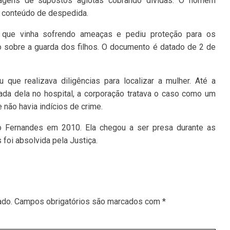
nsagens de supostos agiotas cobrando dívidas. O homem
m conteúdo de despedida.
 que vinha sofrendo ameaças e pediu proteção para os
o sobre a guarda dos filhos. O documento é datado de 2 de
 que realizava diligências para localizar a mulher. Até a
ada dela no hospital, a corporação tratava o caso como um
 não havia indícios de crime.
o Fernandes em 2010. Ela chegou a ser presa durante as
foi absolvida pela Justiça.
ado.
Campos obrigatórios são marcados com
*