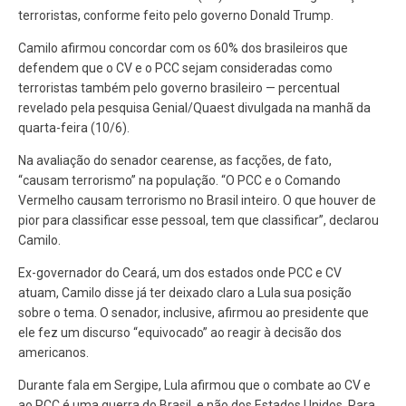
terroristas, conforme feito pelo governo Donald Trump.
Camilo afirmou concordar com os 60% dos brasileiros que
defendem que o CV e o PCC sejam consideradas como
terroristas também pelo governo brasileiro — percentual
revelado pela pesquisa Genial/Quaest divulgada na manhã da
quarta-feira (10/6).
Na avaliação do senador cearense, as facções, de fato,
“causam terrorismo” na população. “O PCC e o Comando
Vermelho causam terrorismo no Brasil inteiro. O que houver de
pior para classificar esse pessoal, tem que classificar”, declarou
Camilo.
Ex-governador do Ceará, um dos estados onde PCC e CV
atuam, Camilo disse já ter deixado claro a Lula sua posição
sobre o tema. O senador, inclusive, afirmou ao presidente que
ele fez um discurso “equivocado” ao reagir à decisão dos
americanos.
Durante fala em Sergipe, Lula afirmou que o combate ao CV e
ao PCC é uma guerra do Brasil, e não dos Estados Unidos. Para