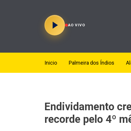
AO VIVO
Inicio
Palmeira dos Índios
A
Endividamento cre
recorde pelo 4º m