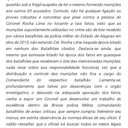
questão sob a frágil suspeita de ter o mesmo fornecido munições
aos outros 03 acusados. Contudo, não há qualquer ligação ou
provas robustas e concretas que pese contra a pessoa do
Coronel Rocha Lima no tocante a tais fatos, visto que as
munições supostamente utilizadas no crime são de lote recebido
por vários batalhões da polícia militar do Estado de Alagoas em
idos de 2015, não estando Cel. Rocha Lima naquela época lotado
em nenhum dos Batalhões citados. Destaca-se ainda, que
mesmo que estivesse lotado há época dos fatos em quaisquer
dos batalhões que receberam o lote das mencionadas munições,
nada recai sobre sua responsabilidade funcional, vez que a
distribuição e controle das munições não fica a cargo do
Comandante do respectivo batalhão. Lamenta-se,
profundamente, que talvez por desavenças com o orgão
investigativo, o descuido na adequada apuração dos fatos,
venha a expor um Coronel que desenvolve um trabalho de
excelência dentro da Briosa polícia Militar, comandando
batalhões de areas criticas, que sempre cumpriu fielmente seu
múnus, em estrita observância às normas éticas de seu ofício. É
válido ressaltar, que o oficial irá buscar todos os meios legais