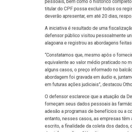
pessoais, bem como o histórico completo
titular do CPF possa excluir todos os re
deverão apresentar, em até 20 dias, resp
A iniciativa é resultado de uma fiscalizaçã
defensor público visitou pessoalmente un
alagoana e registrou as abordagens feita
“Constatamos que, mesmo após o fornecim
equivalente ao valor médio praticado no m
alguns casos, o preço informado no balcão 
abordagem foi gravada em áudio e, junta
em futuras ações judiciais”, destacou Otho
O defensor esclarece que a atuação da D
forneçam seus dados pessoais às farmáci
adesão a programas de benefícios ou a c
entanto, nesses casos, as empresas têm a 
escrito, a finalidade da coleta dos dados