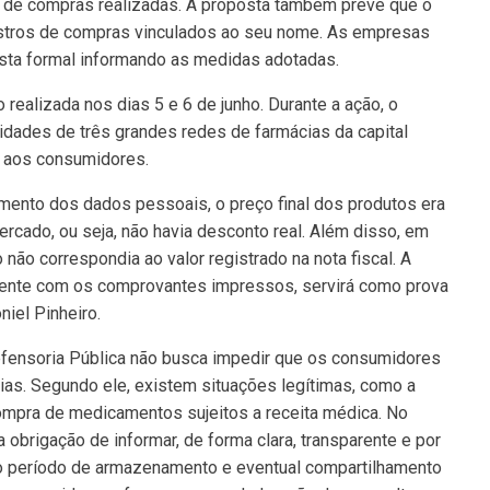
 de compras realizadas. A proposta também prevê que o
gistros de compras vinculados ao seu nome. As empresas
osta formal informando as medidas adotadas.
o realizada nos dias 5 e 6 de junho. Durante a ação, o
idades de três grandes redes de farmácias da capital
s aos consumidores.
ento dos dados pessoais, o preço final dos produtos era
ercado, ou seja, não havia desconto real. Além disso, em
não correspondia ao valor registrado na nota fiscal. A
mente com os comprovantes impressos, servirá como prova
niel Pinheiro.
efensoria Pública não busca impedir que os consumidores
as. Segundo ele, existem situações legítimas, como a
ompra de medicamentos sujeitos a receita médica. No
obrigação de informar, de forma clara, transparente e por
, o período de armazenamento e eventual compartilhamento