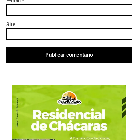
E-mail
*
Site