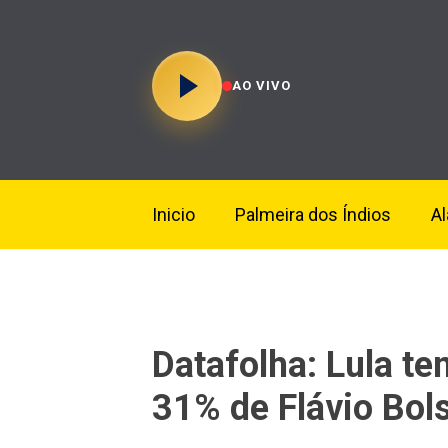
AO VIVO
Inicio
Palmeira dos Índios
A
Datafolha: Lula te
31% de Flávio Bol