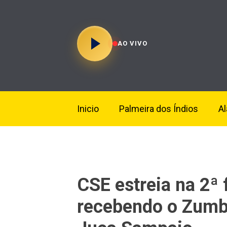
AO VIVO
Inicio
Palmeira dos Índios
A
CSE estreia na 2ª
recebendo o Zumbi