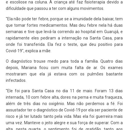
e escoliose na coluna. A criança até faz fisioterapia devido a
dificuldade que passou a ter com alguns movimentos.
"Ela não pode ter febre, porque se a imunidade dela baixar, tem
que tomar fortes medicamentos. Mas deu febre nela há duas
semanas e tive que levá-la correndo ao hospital em Guarujá, e
rapidamente eles pediram a internação na Santa Casa, para
onde foi transferida. Ela fez o teste, que deu positivo para
Covid-19", explica a mãe.
O diagnóstico trouxe medo para toda a família. Quatro dias
depois, Mariana ficou com muita falta de ar. Os exames
mostraram que ela já estava com os pulmões bastante
infectados.
"Ele foi para Santa Casa no dia 11 de maio. Foram 13 dias
internada, 10 com febre alta, dores na perna e muita fraqueza,
além de três dias no oxigênio. Mas não perdemos a fé. Foi
assustador ter o diagnóstico de Covid-19 por ela ser paciente de
risco e já ter lutado tanto pela vida. Mas ela foi guerreira mais
uma vez. Manteve o jeito alegre e sua força de superar. Com a
alta, nesta quarta, o sentimento foi de gratidão, tanto aos