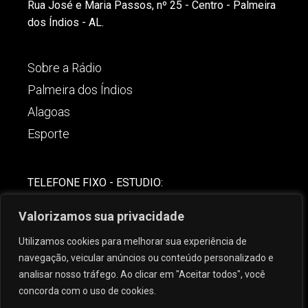
Rua José e Maria Passos, nº 25 - Centro - Palmeira
dos Índios - AL.
Sobre a Rádio
Palmeira dos Índios
Alagoas
Esporte
TELEFONE FIXO - ESTUDIO:
(82)-3421-4842
Valorizamos sua privacidade
COMERCIAL:
Utilizamos cookies para melhorar sua experiência de
(82) 99621-8806
navegação, veicular anúncios ou conteúdo personalizado e
analisar nosso tráfego. Ao clicar em "Aceitar todos", você
concorda com o uso de cookies.