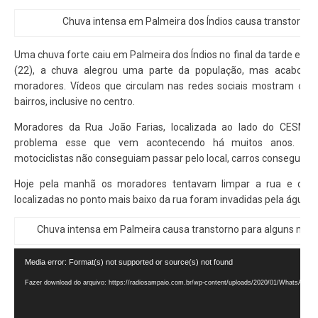
Chuva intensa em Palmeira dos Índios causa transtorno 
Uma chuva forte caiu em Palmeira dos Índios no final da tarde e iníc
(22), a chuva alegrou uma parte da população, mas acabou t
moradores. Vídeos que circulam nas redes sociais mostram o g
bairros, inclusive no centro.
Moradores da Rua João Farias, localizada ao lado do CESMA
problema esse que vem acontecendo há muitos anos. Seg
motociclistas não conseguiam passar pelo local, carros conseguiam
Hoje pela manhã os moradores tentavam limpar a rua e calç
localizadas no ponto mais baixo da rua foram invadidas pela água.
Chuva intensa em Palmeira causa transtorno para alguns mora
Tocador
Media error: Format(s) not supported or source(s) not found
de
Fazer download do arquivo: https://radiosampaio.com.br/wp-content/uploads/2020/01/WhatsApp-V
vídeo