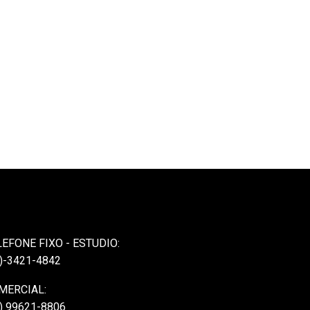
LEFONE FIXO - ESTUDIO:
)-3421-4842
MERCIAL:
) 99621-8806