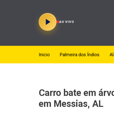
AO VIVO
Inicio
Palmeira dos Índios
A
Carro bate em árv
em Messias, AL