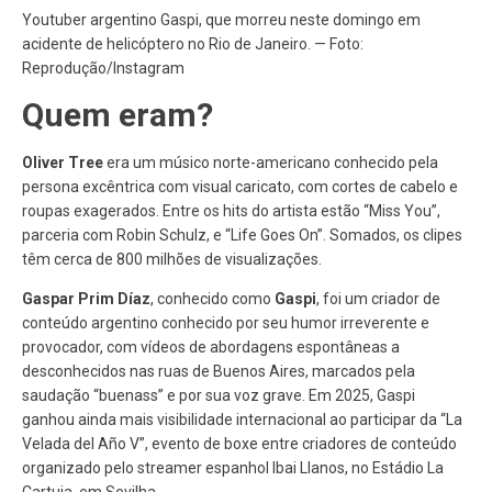
Youtuber argentino Gaspi, que morreu neste domingo em
acidente de helicóptero no Rio de Janeiro. — Foto:
Reprodução/Instagram
Quem eram?
Oliver Tree
era um músico norte-americano conhecido pela
persona excêntrica com visual caricato, com cortes de cabelo e
roupas exagerados. Entre os hits do artista estão “Miss You”,
parceria com Robin Schulz, e “Life Goes On”. Somados, os clipes
têm cerca de 800 milhões de visualizações.
Gaspar Prim Díaz
, conhecido como
Gaspi
, foi um criador de
conteúdo argentino conhecido por seu humor irreverente e
provocador, com vídeos de abordagens espontâneas a
desconhecidos nas ruas de Buenos Aires, marcados pela
saudação “buenass” e por sua voz grave. Em 2025, Gaspi
ganhou ainda mais visibilidade internacional ao participar da “La
Velada del Año V”, evento de boxe entre criadores de conteúdo
organizado pelo streamer espanhol Ibai Llanos, no Estádio La