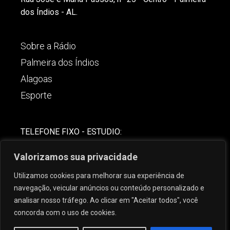
dos Índios - AL.
Sobre a Rádio
Palmeira dos Índios
Alagoas
Esporte
TELEFONE FIXO - ESTUDIO:
(82)-3421-4842
Valorizamos sua privacidade
COMERCIAL:
Utilizamos cookies para melhorar sua experiência de
(82) 99621-8806
navegação, veicular anúncios ou conteúdo personalizado e
analisar nosso tráfego. Ao clicar em "Aceitar todos", você
concorda com o uso de cookies.