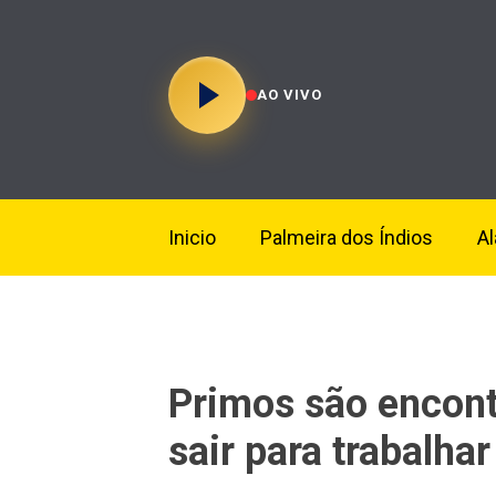
AO VIVO
Inicio
Palmeira dos Índios
A
Primos são encont
sair para trabalha