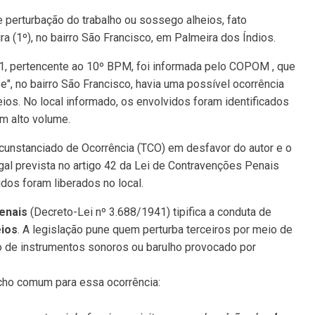
e perturbação do trabalho ou sossego alheios, fato
ra (1º), no bairro São Francisco, em Palmeira dos Índios.
01, pertencente ao 10º BPM, foi informada pelo COPOM , que
e", no bairro São Francisco, havia uma possível ocorrência
ios. No local informado, os envolvidos foram identificados
m alto volume.
rcunstanciado de Ocorrência (TCO) em desfavor do autor e o
al prevista no artigo 42 da Lei de Contravenções Penais
os foram liberados no local.
enais
(Decreto-Lei nº 3.688/1941) tipifica a conduta de
eios
. A legislação pune quem perturba terceiros por meio de
uso de instrumentos sonoros ou barulho provocado por
echo comum para essa ocorrência: