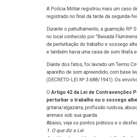
A Polícia Militar registrou mais um caso d
registrado no final da tarde da segunda-fei
Durante o patrulhamento, a guarnição RP 
no local conhecido por "Baixada Fluminens
de perturbação do trabalho e sossego alhe
e também havia uma caixa de som lihafa e
Diante dos fatos, foi lavrado um Termo Ci
aparelho de som apreendido, com base leg
(DECRETO-LEI Nº 3.688/1941). Os envolvid
O
Artigo 42 da Lei de Contravenções P
perturbar o trabalho ou o sossego alh
gritaria/algazarra, profissão ruidosa, ab
animais sob sua guarda.
Abaixo, veja os pontos práticos e o desf
1. O que diz a Lei