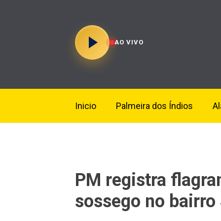
AO VIVO
Inicio
Palmeira dos Índios
A
PM registra flagra
sossego no bairro