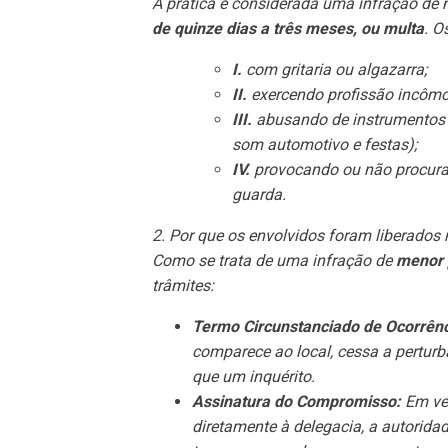
A prática é considerada uma infração de 
de quinze dias a três meses, ou multa
. O
I.
com gritaria ou algazarra;
II.
exercendo profissão incômo
III.
abusando de instrumentos 
som automotivo e festas);
IV.
provocando ou não procuran
guarda.
2. Por que os envolvidos foram liberados 
Como se trata de uma infração de
menor 
trâmites:
Termo Circunstanciado de Ocorrênc
comparece ao local, cessa a pertur
que um inquérito.
Assinatura do Compromisso:
Em vez
diretamente à delegacia, a autoridad