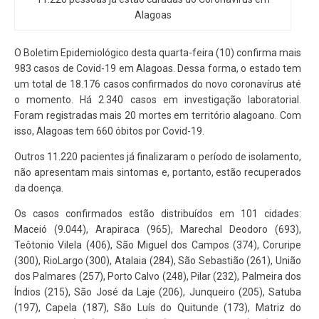
Alagoas
O Boletim Epidemiológico desta quarta-feira (10) confirma mais
983 casos de Covid-19 em Alagoas. Dessa forma, o estado tem
um total de 18.176 casos confirmados do novo coronavírus até
o momento. Há 2.340 casos em investigação laboratorial.
Foram registradas mais 20 mortes em território alagoano. Com
isso, Alagoas tem 660 óbitos por Covid-19.
Outros 11.220 pacientes já finalizaram o período de isolamento,
não apresentam mais sintomas e, portanto, estão recuperados
da doença.
Os casos confirmados estão distribuídos em 101 cidades:
Maceió (9.044), Arapiraca (965), Marechal Deodoro (693),
Teôtonio Vilela (406), São Miguel dos Campos (374), Coruripe
(300), RioLargo (300), Atalaia (284), São Sebastião (261), União
dos Palmares (257), Porto Calvo (248), Pilar (232), Palmeira dos
Índios (215), São José da Laje (206), Junqueiro (205), Satuba
(197), Capela (187), São Luís do Quitunde (173), Matriz do