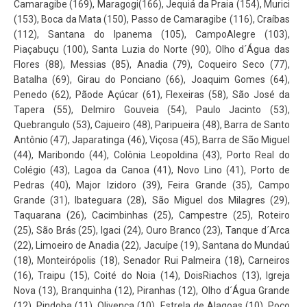
Camaragibe (169), Maragogi(166), Jequiá da Praia (154), Murici
(153), Boca da Mata (150), Passo de Camaragibe (116), Craíbas
(112), Santana do Ipanema (105), CampoAlegre (103),
Piaçabuçu (100), Santa Luzia do Norte (90), Olho d´Água das
Flores (88), Messias (85), Anadia (79), Coqueiro Seco (77),
Batalha (69), Girau do Ponciano (66), Joaquim Gomes (64),
Penedo (62), Pãode Açúcar (61), Flexeiras (58), São José da
Tapera (55), Delmiro Gouveia (54), Paulo Jacinto (53),
Quebrangulo (53), Cajueiro (48), Paripueira (48), Barra de Santo
Antônio (47), Japaratinga (46), Viçosa (45), Barra de São Miguel
(44), Maribondo (44), Colônia Leopoldina (43), Porto Real do
Colégio (43), Lagoa da Canoa (41), Novo Lino (41), Porto de
Pedras (40), Major Izidoro (39), Feira Grande (35), Campo
Grande (31), Ibateguara (28), São Miguel dos Milagres (29),
Taquarana (26), Cacimbinhas (25), Campestre (25), Roteiro
(25), São Brás (25), Igaci (24), Ouro Branco (23), Tanque d´Arca
(22), Limoeiro de Anadia (22), Jacuípe (19), Santana do Mundaú
(18), Monteirópolis (18), Senador Rui Palmeira (18), Carneiros
(16), Traipu (15), Coité do Noia (14), DoisRiachos (13), Igreja
Nova (13), Branquinha (12), Piranhas (12), Olho d´Água Grande
(12), Pindoba (11), Olivença (10), Estrela de Alagoas (10), Poço