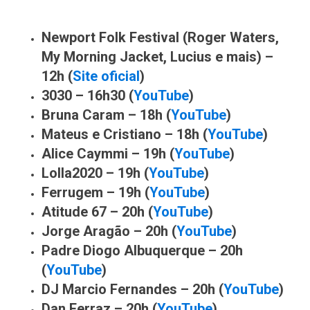
Newport Folk Festival (Roger Waters,
My Morning Jacket, Lucius e mais) –
12h (
Site oficial
)
3030 – 16h30 (
YouTube
)
Bruna Caram – 18h (
YouTube
)
Mateus e Cristiano – 18h (
YouTube
)
Alice Caymmi – 19h (
YouTube
)
Lolla2020 – 19h (
YouTube
)
Ferrugem – 19h (
YouTube
)
Atitude 67 – 20h (
YouTube
)
Jorge Aragão – 20h (
YouTube
)
Padre Diogo Albuquerque – 20h
(
YouTube
)
DJ Marcio Fernandes – 20h (
YouTube
)
Dan Ferraz – 20h (
YouTube
)